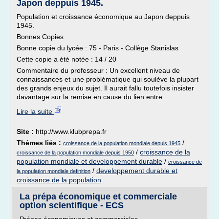
Japon deppuis 1945.
Population et croissance économique au Japon deppuis
1945.
Bonnes Copies
Bonne copie du lycée : 75 - Paris - Collège Stanislas
Cette copie a été notée : 14 / 20
Commentaire du professeur : Un excellent niveau de
connaissances et une problématique qui soulève la plupart
des grands enjeux du sujet. Il aurait fallu toutefois insister
davantage sur la remise en cause du lien entre...
Lire la suite
Site :
http://www.klubprepa.fr
Thèmes liés :
/
croissance de la population mondiale depuis 1945
/
croissance de la
croissance de la population mondiale depuis 1950
population mondiale et developpement durable
/
croissance de
/
developpement durable et
la population mondiale definition
croissance de la population
La prépa économique et commerciale
option scientifique - ECS