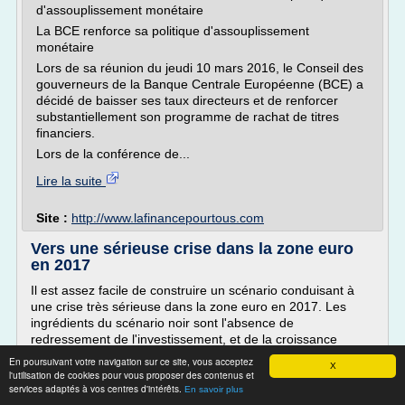
d'assouplissement monétaire
La BCE renforce sa politique d'assouplissement
monétaire
Lors de sa réunion du jeudi 10 mars 2016, le Conseil des
gouverneurs de la Banque Centrale Européenne (BCE) a
décidé de baisser ses taux directeurs et de renforcer
substantiellement son programme de rachat de titres
financiers.
Lors de la conférence de...
Lire la suite
Site :
http://www.lafinancepourtous.com
Vers une sérieuse crise dans la zone euro
en 2017
Il est assez facile de construire un scénario conduisant à
une crise très sérieuse dans la zone euro en 2017. Les
ingrédients du scénario noir sont l'absence de
redressement de l'investissement, et de la croissance
potentielle en 2015-2016 ; la remontée du prix du pétrole et
En poursuivant votre navigation sur ce site, vous acceptez
X
donc l'inflation, d'où l'arrêt de la politique monétaire très
l'utilisation de cookies pour vous proposer des contenus et
expansionniste de la BCE ; la remontée des taux...
services adaptés à vos centres d'intérêts.
En savoir plus