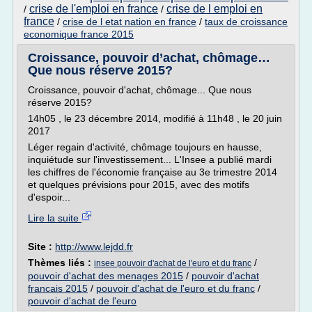
crise de l'emploi en france
crise de l emploi en
/
/
france
/
crise de l etat nation en france
/
taux de croissance
economique france 2015
Croissance, pouvoir d’achat, chômage…
Que nous réserve 2015?
Croissance, pouvoir d'achat, chômage... Que nous
réserve 2015?
14h05 , le 23 décembre 2014, modifié à 11h48 , le 20 juin
2017
Léger regain d'activité, chômage toujours en hausse,
inquiétude sur l'investissement... L'Insee a publié mardi
les chiffres de l'économie française au 3e trimestre 2014
et quelques prévisions pour 2015, avec des motifs
d'espoir...
Lire la suite
Site :
http://www.lejdd.fr
Thèmes liés :
/
insee pouvoir d'achat de l'euro et du franc
pouvoir d'achat des menages 2015
/
pouvoir d'achat
francais 2015
/
pouvoir d'achat de l'euro et du franc
/
pouvoir d'achat de l'euro