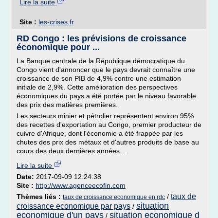
Lire la suite
Site :
les-crises.fr
RD Congo : les prévisions de croissance
économique pour ...
La Banque centrale de la République démocratique du
Congo vient d'annoncer que le pays devrait connaître une
croissance de son PIB de 4,9% contre une estimation
initiale de 2,9%. Cette amélioration des perspectives
économiques du pays a été portée par le niveau favorable
des prix des matières premières.
Les secteurs minier et pétrolier représentent environ 95%
des recettes d'exportation au Congo, premier producteur de
cuivre d'Afrique, dont l'économie a été frappée par les
chutes des prix des métaux et d'autres produits de base au
cours des deux dernières années....
Lire la suite
Date:
2017-09-09 12:24:38
Site :
http://www.agenceecofin.com
taux de
Thèmes liés :
/
taux de croissance economique en rdc
situation
croissance economique par pays
/
economique d'un pays
situation economique d
/