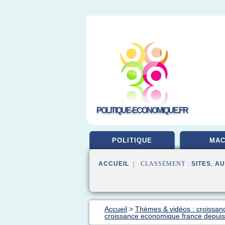
POLITIQUE-ECONOMIQUE.FR
POLITIQUE
MA
ACCUEIL
| CLASSEMENT :
SITES
,
AU
Accueil
>
Thèmes & vidéos : croissa
croissance economique france depui