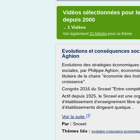
Vidéos sélectionnées pour l
depuis 2000
1 Vidéos
→
Voir également
32 Articles
pour ce thème
Evolutions et conséquences soci
Aghion
Evolutions des stratégies économiques
sociales, par Philippe Aghion, économi
titulaire de la chaire "économie des Insti
croissance".
Congrès 2016 du Snceel "Entre compétiti
Actif depuis 1925, le Snceel est une or
d’établissement d’enseignement libre q
d’établissements dirigeant quelque...
Voir la suite
Par :
Snceel
Thèmes liés :
evolution croissance economiqu