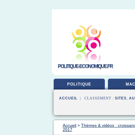
POLITIQUE-ECONOMIQUE.FR
POLITIQUE
MA
ACCUEIL
| CLASSEMENT :
SITES
,
AU
Accueil
>
Thèmes & vidéos : croissa
2017