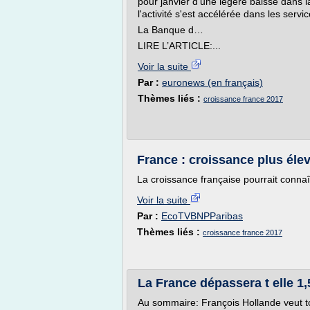
pour janvier d'une légère baisse dans l
l'activité s'est accélérée dans les servic
La Banque d…
LIRE L’ARTICLE:...
Voir la suite
Par :
euronews (en français)
Thèmes liés :
croissance france 2017
France : croissance plus éle
La croissance française pourrait connaî
Voir la suite
Par :
EcoTVBNPParibas
Thèmes liés :
croissance france 2017
La France dépassera t elle 1
Au sommaire: François Hollande veut t