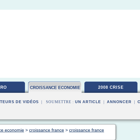
CRO
2008 CRISE
CROISSANCE ECONOMIE
TEURS DE VIDÉOS
| SOUMETTRE :
UN ARTICLE
|
ANNONCER
|
nce economie
>
croissance france
>
croissance france