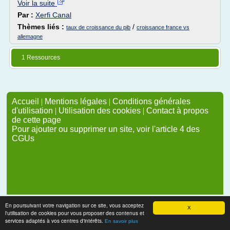
Voir la suite
Par :
Xerfi Canal
Thèmes liés :
/
taux de croissance du pib
croissance france vs
allemagne
1 Ressources
Accueil
|
Mentions légales
|
Conditions générales
d'utilisation
|
Utilisation des cookies
|
Contact à propos
de cette page
Pour ajouter ou supprimer un site, voir l'article 4 des
CGUs
En poursuivant votre navigation sur ce site, vous acceptez
X
l'utilisation de cookies pour vous proposer des contenus et
services adaptés à vos centres d'intérêts.
En savoir plus