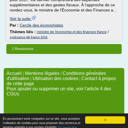
supplémentaires et des gestes fiscaux. À l’approche de ce
rendez-vous, le ministre de l’Économie et des Finances a...
Voir la suite
Par :
Cercle des économistes
Thèmes liés :
/
ministre de l'economie et des finances france
croissance pib france 2016
1 Ressources
Accueil
|
Mentions légales
|
Conditions générales
d'utilisation
|
Utilisation des cookies
|
Contact à propos
de cette page
Pour ajouter ou supprimer un site, voir l'article 4 des
CGUs
En poursuivant votre navigation sur ce site, vous acceptez
X
l'utilisation de cookies pour vous proposer des contenus et
services adaptés à vos centres d'intérêts.
En savoir plus