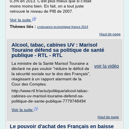
0,3% en 2013. C'est plus mieux que si c'était
moins moins bien. En fait, on a tout juste
retrouvé le niveau de PIB de 2007.
Voir la suite
Thèmes liés :
croissance economique france 2014
Haut de page
Alcool, tabac, cabines UV : Marisol
Touraine défend sa politique de santé
publique - RTL - RTL
La ministre de la Santé Marisol Touraine a
voir la vidéo
déclaré ne pas vouloir "réduire le déficit de
la sécurité sociale sur le dos des Français",
réagissant à un rapport alarmant de la
Cour des Comptes.
http://www.rtl.fr/actu/politique/alcool-tabac-
cabines-uv-marisol-touraine-defend-sa-
politique-de-sante-publique-7779748494
Voir la suite
Haut de page
Le pouvoir d'achat des Français en baisse