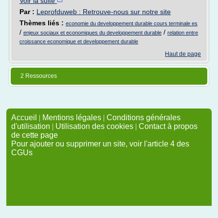
Voir la suite
Par :
Leprofduweb : Retrouve-nous sur notre site
Thèmes liés :
economie du developpement durable cours terminale es
/
/
enjeux sociaux et economiques du developpement durable
relation entre
croissance economique et developpement durable
Haut de page
2 Ressources
Accueil
|
Mentions légales
|
Conditions générales
d'utilisation
|
Utilisation des cookies
|
Contact à propos
de cette page
Pour ajouter ou supprimer un site, voir l'article 4 des
CGUs