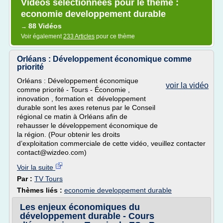
Vidéos sélectionnées pour le thème :
economie developpement durable
88 Vidéos
→
Voir également
233 Articles
pour ce thème
Orléans : Développement économique comme
priorité
Orléans : Développement économique
voir la vidéo
comme priorité - Tours - Économie ,
innovation , formation et développement
durable sont les axes retenus par le Conseil
régional ce matin à Orléans afin de
rehausser le développement économique de
la région. (Pour obtenir les droits
d’exploitation commerciale de cette vidéo, veuillez contacter
contact@wizdeo.com)
Voir la suite
Par :
TV Tours
Thèmes liés :
economie developpement durable
Les enjeux économiques du
développement durable - Cours