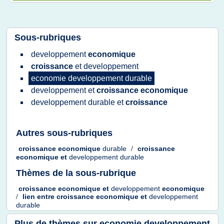
Sous-rubriques
developpement
economique
croissance
et
developpement
economie developpement durable
developpement
et
croissance economique
developpement durable
et
croissance
Autres sous-rubriques
croissance economique
durable
/
croissance
economique
et
developpement durable
Thèmes de la sous-rubrique
croissance economique
et
developpement
economique
/
lien entre croissance economique
et
developpement
durable
Plus de thèmes sur
economie developpement