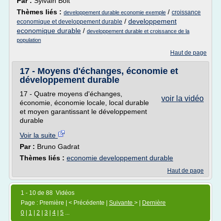
Par :
Sylvain Bolt
Thèmes liés :
/
croissance
developpement durable economie exemple
/
developpement
economique et developpement durable
economique durable
/
developpement durable et croissance de la
population
Haut de page
17 - Moyens d'échanges, économie et
développement durable
17 - Quatre moyens d'échanges,
voir la vidéo
économie, économie locale, local durable
et moyen garantissant le développement
durable
Voir la suite
Par :
Bruno Gadrat
Thèmes liés :
economie developpement durable
Haut de page
1 - 10 de 88 Vidéos
Page : Première | < Précédente |
Suivante
> |
Dernière
0
|
1
|
2
|
3
|
4
|
5
...